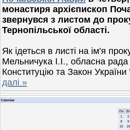
монастиря архієпископ Поч
звернувся з листом до прок
Тернопільської області.
Як ідеться в листі на ім'я про
Мельничука І.І., обласна рад
Конституцію та Закон України
далі »
Calendar
Пн
Вт
1
2
8
9
15
16