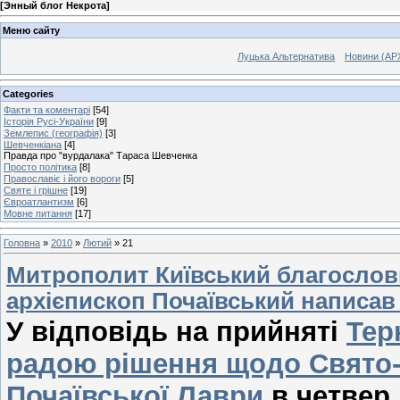
[
Энный блог Некрота
]
Меню сайту
Луцька Альтернатива
Новини (АР
Categories
Факти та коментарі
[54]
Історія Русі-України
[9]
Землепис (географія)
[3]
Шевченкіана
[4]
Правда про "вурдалака" Тараса Шевченка
Просто політика
[8]
Православіє і його вороги
[5]
Святе і грішне
[19]
Євроатлантизм
[6]
Мовне питання
[17]
Головна
»
2010
»
Лютий
»
21
Митрополит Київський благослов
архієпископ Почаївський написав
У відповідь на прийняті
Тер
радою рішення щодо Свято-
Почаївської Лаври
в четвер,