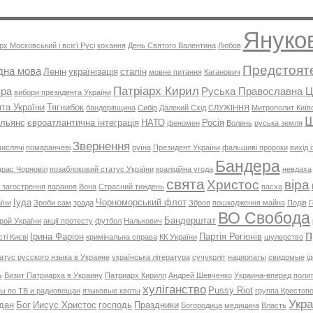
Януко
рх Московський і всієї Русі
кохання
День Святого Валентина
Любов
Предстоят
дна мова
Ленін
українізація
сталін
мовне питання
Каганович
Патріарх Кирил
вра
Руська Православна Ц
вибори президента України
нта України
Тягнибок
бандерівщина
Сибір
Далекий Схід
СЛУЖІННЯ
Митрополит Київсь
Ш
альянс
євроатлантична інтеграція
НАТО
Росія
феномен
Волинь
руська земля
Звернення
ислячі
помаранчеві
руїна
Президент України
фальшиві пророки
вихід і
Бандера
рас Чорновіл
позаблоковий статус України
коаліційна угода
невдаха
свята
Христос
віра
 загострення
параноя
Вона
Страсний тиждень
пасха
Іуда
Чорноморський флот
їни
Зроби сам
зрада
Зброя
пошкодження майна
Подія
Г
ВО Свобода
Бандерштат
рой України
акції протесту
футбол
Налькович
п
Ірина Фаріон
Партія Регіонів
ті Києві
кримінальна справа
КК України
шулерство
атус русского языка в Украине
українська література
сучукрліт
нациопаты
свидомые
і
ь
Визит Патриарха в Украину
Патриарх Кирилл
Андрей Шевченко
Украина-вперед
поли
хуліганство
Pussy Riot
ы по ТВ и радиовещан
языковые квоты
группа Крестоп
Укра
дан
Бог
Иисус Христос
господь
Праздники
Богородица
медицина
Власть