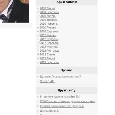
Архів записів
2010 Лютий
2010 Березень
2010 Квітень
2010 Травень
2010 Червень
2010 Липень
2010 Серпень
2012 Липень
2012 Серпень
2012 Вересень
2012 Жовтень
2012 Листопад
2013 Січень
2013 Лютий
2013 Березень
Про нас
Що таке Луцька Альтернатива?
ЧаПи (FAQ)
Друзі сайту
Інтернет-видання та сайти ЗМІ
QWW.com.ua - Каталог украинских сайтов
Каталог волинських веб-ресурсів
Ділова Волинь