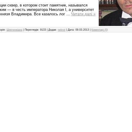
ции сквер, в котором стоит памятник, назывался
ким — в честь императора Николая І, а университет
 князя Владимира. Все казалось лог
...
Читати далі »
орія:
Шевченкіана
|
Переглядів:
9133
|
Додав:
nekrot
|
Дата:
09.03.2013
|
Коментарі (0)