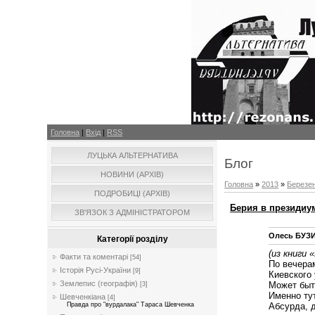
Головна
|
Вхід
|
RSS
ЛУЦЬКА АЛЬТЕРНАТИВА
Блог
НОВИНИ (АРХІВ)
Головна
»
2013
»
Березе
ПОДРОБИЦІ (АРХІВ)
Берия в президиу
ЗВ'ЯЗОК З АДМІНІСТРАТОРОМ
Олесь БУЗ
Категорії розділу
(из книги
«
Факти та коментарі
[54]
По вечера
Історія Русі-України
[9]
Киевского
Землепис (географія)
Может быт
[3]
Именно ту
Шевченкіана
[4]
Абсурда, 
Правда про "вурдалака" Тараса Шевченка