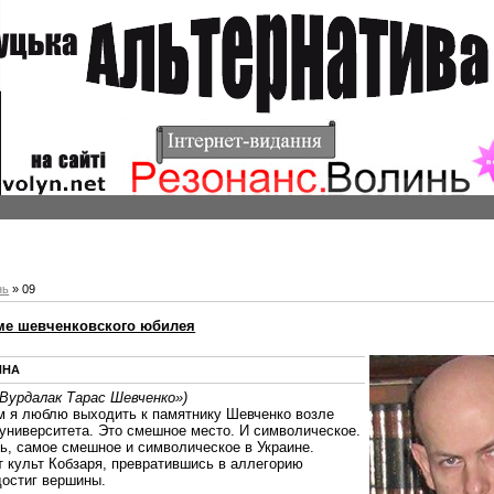
нь
»
09
ме шевченковского юбилея
ИНА
Вурдалак Тарас Шевченко»
)
м я люблю выходить к памятнику Шевченко возле
 университета. Это смешное место. И символическое.
ь, самое смешное и символическое в Украине.
т культ Кобзаря, превратившись в аллегорию
достиг вершины.