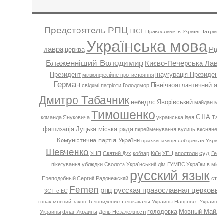
Предстоятель РПЦ
ПІСТ
Православіє в Україні
Патріа
Українська мова
лавра
Рі
церква
Блаженніший Володимир
Києво-Печерська Ла
Президент
інаугурація Президе
міжконфесійне протистояння
Герман
Північноатлантичний 
свідомі патріоти
Голодомор
Дмитро Табачник
небидло
Яворівський
майдан
м
Тимошенко
США
команда Януковича
українська ідея
Та
фашизація
Луцька міська рада
перейменування вулиць
весняне
Комуністична партія України
прихватизація
соборність Укра
Шевченко
суд
УНП
Святий Дух
кобзар
Каїн
УПЦ
апостоли
Ге
пікетування
ублюдки
Сволота
Український дім
ГУМВС України в міс
русский язык
Преподобный Сергий Радонежский
ст
Femen
рпц
русская православная церков
ЗСТ с ЕС
гопак
мовний закон
Телевидение
телеканалы Украины
Нацсовет Украин
голодовка
Мовный Май
Украины
флаг Украины
День Незалежності