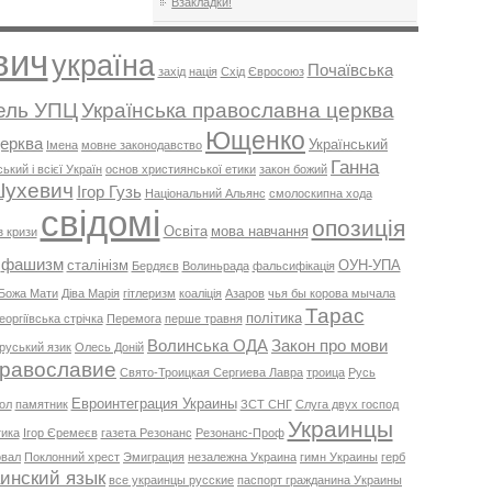
Взакладки!
вич
україна
Почаївська
захід
нація
Схід
Євросоюз
ель УПЦ
Українська православна церква
Ющенко
ерква
Український
Імена
мовне законодавство
Ганна
кий і всієї Україн
основ християнської етики
закон божий
ухевич
Ігор Гузь
Національний Альянс
смолоскипна хода
свідомі
опозиція
Освіта
мова навчання
з кризи
фашизм
сталінізм
ОУН-УПА
Бердяєв
Волиньрада
фальсифікація
Божа Мати
Діва Марія
гітлеризм
коаліція
Азаров
чья бы корова мычала
Тарас
політика
еоргіївська стрічка
Перемога
перше травня
Волинська ОДА
Закон про мови
руський язик
Олесь Доній
равославие
Свято-Троицкая Сергиева Лавра
троица
Русь
Евроинтеграция Украины
дол
памятник
ЗСТ СНГ
Слуга двух господ
Украинцы
тика
Ігор Єремеєв
газета Резонанс
Резонанс-Проф
овал
Поклонний хрест
Эмиграция
незалежна Украина
гимн Украины
герб
инский язык
все украинцы русские
паспорт гражданина Украины