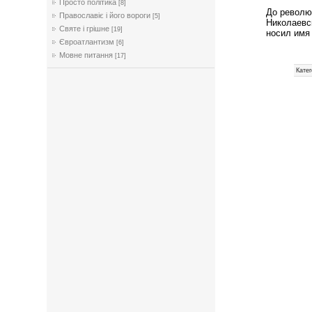
Просто політика
[8]
До револю
Православіє і його вороги
[5]
Николаевс
Святе і грішне
[19]
носил имя
Євроатлантизм
[6]
Мовне питання
[17]
Катег