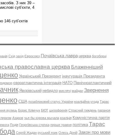
засобів. З них 39 –
мислові суб’єкти, 4
о 146 суб’єктів
Почаївська лавра
церква
нація
Схід
захід
Євросоюз
богоборці
нська православна церква
Блаженніший
енко
Український Президент
інаугурація Президента
євроатлантична інтеграція
НАТО
Північноатлантичний
лодомор
ачник
Звернення
Яворівський
небидло
мислячі
майдан
енко
США
позаблоковий статус України
коаліційна угода
Тарас
ння вулиць
Борис Клімчук
БЮТ
шизофренія
Страсний тиждень
параноя
Комуністична партія
ітлеризм
Азаров
чья бы корова мычала
коаліція
Тарас
політика
емога
Подія
Георгіївська стрічка
перше травня
бода
Закон про мови
Сергій Жадан
руський язик
Олесь Доній