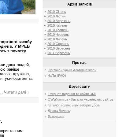
Архів записів
2010 Січень
2010 Лютий
2010 Березень
2010 Квітень
2010 Травень
2010 Червень
2010 Липень
спортного засобу
2010 Серпень
одичів. У МРЕВ
2010 Вересень
ть з початку
2011 Березень
Про нас
льки двох людей,
ною раніше
Що таке Луцька Альтернатива?
оловік, дружина,
ЧаПи (FAQ)
уся, усиновителі та
Друзі сайту
...
Читати далі »
Інтернет-видання та сайти ЗМІ
QWW.com.ua - Каталог украинских сайтов
Каталог волинських веб-ресурсів
Ділова Волинь
Взакладки!
”.
икористанням
тів