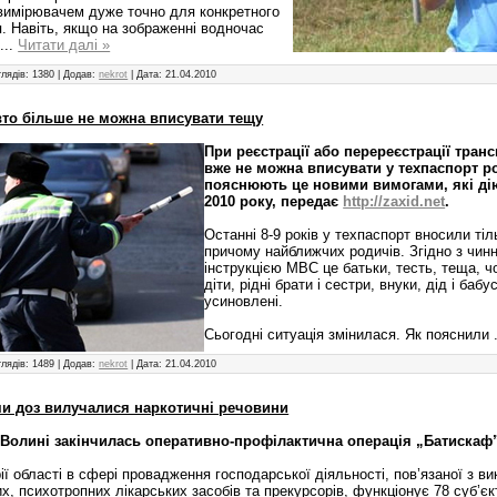
вимірювачем дуже точно для конкретного
. Навіть, якщо на зображенні водночас
я
...
Читати далі »
лядів:
1380
|
Додав:
nekrot
|
Дата:
21.04.2010
вто більше не можна вписувати тещу
При реєстрації або перереєстрації тран
вже не можна вписувати у техпаспорт р
пояснюють це новими вимогами, які дію
2010 року, передає
http://zaxid.net
.
Останні 8-9 років у техпаспорт вносили ті
причому найближчих родичів. Згідно з чин
інструкцією МВС це батьки, тесть, теща, ч
діти, рідні брати і сестри, внуки, дід і баб
усиновлені.
Сьогодні ситуація змінилася. Як пояснили
лядів:
1489
|
Додав:
nekrot
|
Дата:
21.04.2010
ми доз вилучалися наркотичні речовини
Волині закінчилась оперативно-профілактична операція „Батискаф
ії області в сфері провадження господарської діяльності, пов’язаної з в
х, психотропних лікарських засобів та прекурсорів, функціонує 78 суб’єк