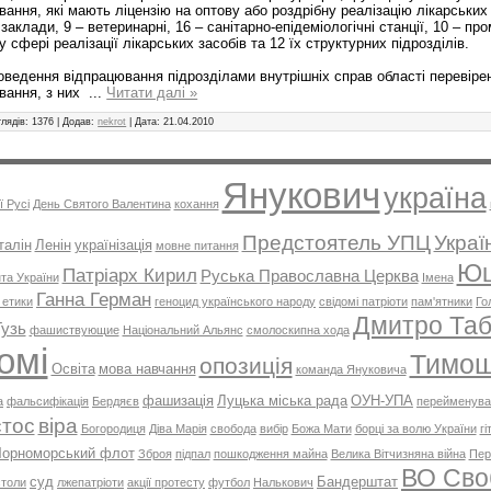
ання, які мають ліцензію на оптову або роздрібну реалізацію лікарських 
 заклади, 9 – ветеринарні, 16 – санітарно-епідеміологічні станції, 10 – про
 у сфері реалізації лікарських засобів та 12 їх структурних підрозділів.
оведення відпрацювання підрозділами внутрішніх справ області перевірен
вання, з них
...
Читати далі »
лядів:
1376
|
Додав:
nekrot
|
Дата:
21.04.2010
Янукович
україна
ї Русі
День Святого Валентина
кохання
Предстоятель УПЦ
Украї
талін
Ленін
українізація
мовне питання
Ющ
Патріарх Кирил
Руська Православна Церква
та України
Імена
Ганна Герман
 етики
геноцид українського народу
свідомі патріоти
пам'ятники
Го
Дмитро Таб
Гузь
фашиствующие
Національний Альянс
смолоскипна хода
омі
Тимош
опозиція
Освіта
мова навчання
команда Януковича
фашизація
Луцька міська рада
ОУН-УПА
а
фальсифікація
Бердяєв
перейменува
тос
віра
Богородиця
Діва Марія
свобода
вибір
Божа Мати
борці за волю України
г
орноморський флот
Зброя
підпал
пошкодження майна
Велика Вітчизняна війна
Пер
ВО Сво
суд
Бандерштат
столи
лжепатріоти
акції протесту
футбол
Налькович