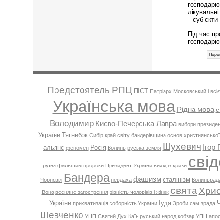
господарюв
лікувальні
– суб’єкти
Під час пр
господарю
Перег
Предстоятель РПЦ
ПІСТ
Патріарх Московський і всіє
Українська мова
Рідна мова
с
Володимир
Києво-Печерська Лавра
вибори президен
України
Тягнибок
Сибір
край світу
бандерівщина
основ християнської
Шухевич
Ігор 
альянс
Росія
феномен
Волинь
руська земля
свід
руїна
фальшиві пророки
Президент України
вихід із кризи
Бандера
фашизм
сталінізм
Чорновіл
невдаха
Волиньрад
свята
Хрис
Вона
весняне загострення
рівність чоловіків і жінок
України
Іуда
Ч
прихватизація
соборність України
Зроби сам
зрада
Шевченко
УНП
Святий Дух
Каїн
руський народ
кобзар
УПЦ
апо