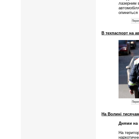
лазерним 
автомобіля
опинитьс
Перег
В техпаспорт на а
Перег
На Волині тисяча
Днями на 
На територ
наркотични