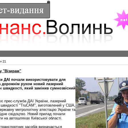
»
21
у "Візирам"
и ДАІ почали використовувати для
а дорожнім рухом новий лазерний
 швидкості, який замінив сумнозвісний
ує прес-служба ДАІ України, лазерний
 швидкості "TruCAM", виготовлений у США,
ержавну метрологічну атестацію України та
ідне свідоцтво. Новий прилад почали
и на автошляхах Київської області.
 транспортних засобів визначається