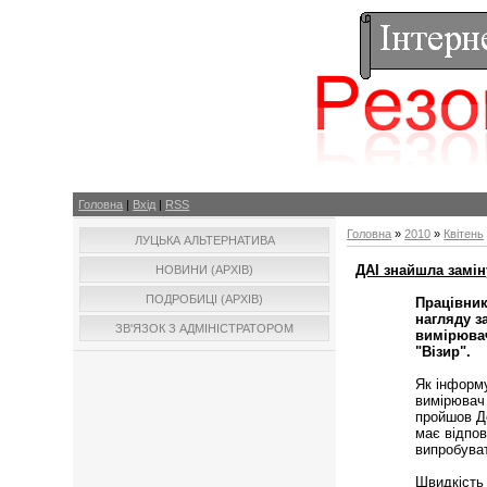
Головна
|
Вхід
|
RSS
Головна
»
2010
»
Квітень
ЛУЦЬКА АЛЬТЕРНАТИВА
ДАІ знайшла замін
НОВИНИ (АРХІВ)
ПОДРОБИЦІ (АРХІВ)
Працівник
нагляду з
ЗВ'ЯЗОК З АДМІНІСТРАТОРОМ
вимірювач
"Візир".
Як інформ
вимірювач
пройшов Д
має відпов
випробуват
Швидкість