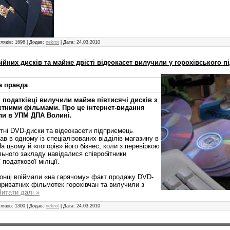
лядів:
1696
|
Додав:
nekrot
|
Дата:
24.03.2010
зійних дисків та майже двісті відеокасет вилучили у горохівського 
а правда
 податківці вилучили майже півтисячі дисків з
тними фільмами. Про це інтернет-видання
ли в УПМ ДПА Волині.
тні DVD-диски та відеокасети підприємець
ав в одному із спеціалізованих відділів магазину в
На цьому й «погорів» його бізнес, коли з перевіркою
льного закладу навідалися співробітники
 податкової міліції.
онці впіймали «на гарячому» факт продажу DVD-
приватних фільмотек горохівчан та вилучили з
Читати далі »
лядів:
1300
|
Додав:
nekrot
|
Дата:
24.03.2010