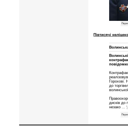
Перег
Півтисячі неліцен
Волинськ
Волинські
контрафак
повідоми
Контрафак
реалізовув
Горохові. 
до торгіве
волинської
Правоохор
дисків до 
незако
...
Перег