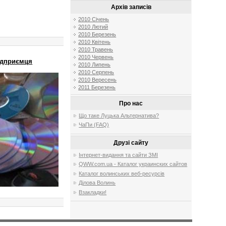
Архів записів
2010 Січень
2010 Лютий
2010 Березень
2010 Квітень
2010 Травень
2010 Червень
підприємця
2010 Липень
2010 Серпень
2010 Вересень
2011 Березень
Про нас
Що таке Луцька Альтернатива?
ЧаПи (FAQ)
Друзі сайту
Інтернет-видання та сайти ЗМІ
QWW.com.ua - Каталог украинских сайтов
Каталог волинських веб-ресурсів
Ділова Волинь
Взакладки!