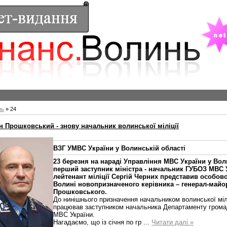
нь
»
24
н Прошковський - знову начальник волинської міліції
ВЗГ УМВС України у Волинській області
23 березня на нараді Управління МВС України у Вол
перший заступник міністра - начальник ГУБОЗ МВС 
лейтенант міліції Сергій Черних представив особово
Волині новопризначеного керівника – генерал-майор
Прошковського.
До нинішнього призначення начальником волинської мілі
працював заступником начальника Департаменту грома
МВС України.
Нагадаємо, що із січня по гр
...
Читати далі »