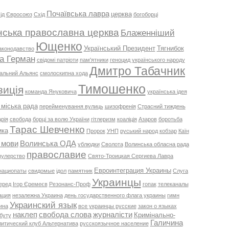
Почаївська лавра
церква
ід
Євросоюз
Схід
богоборці
нська православна церква
Блаженніший
Ющенко
Український Президент
Тягнибок
аконодавство
а Герман
свідомі патріоти
пам'ятники
геноцид українського народу
Дмитро Табачник
альний Альянс
смолоскипна хода
Тимошенко
зиція
команда Януковича
українська ідея
 міська рада
перейменування вулиць
шизофренія
Страсний тиждень
рія
свобода
борці за волю України
гітлеризм
коаліція
Азаров
боротьба
Тарас Шевченко
ика
Пророк
УНП
руський народ
кобзар
Каїн
 мови
Волинська ОДА
ублюдки
Сволота
Волинська обласна рада
православие
улерство
Свято-Троицкая Сергиева Лавра
Евроинтеграция Украины
нациопаты
свидомые
ідол
памятник
Слуга
Украинцы
еред
Ігор Єремеєв
Резонанс-Проф
гопак
телеканалы
ация
незалежна Украина
день государственного флага украины
гимн
Украинский язык
ина
все украинцы русские
закон о языках
наклеп
свобода слова
журналісти
Кримінально-
обуту
Галичина
итический клуб Альтернатива
русскоязычное население