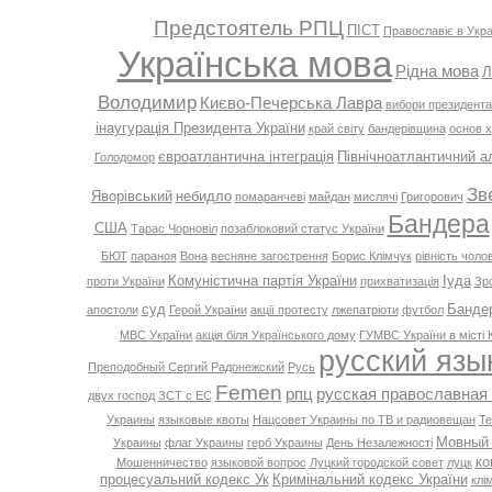
Предстоятель РПЦ
ПІСТ
Православіє в Укра
Українська мова
Рідна мова
Л
Володимир
Києво-Печерська Лавра
вибори президента
інаугурація Президента України
край світу
бандерівщина
основ х
євроатлантична інтеграція
Північноатлантичний а
Голодомор
Зв
Яворівський
небидло
помаранчеві
майдан
мислячі
Григорович
Бандера
США
Тарас Чорновіл
позаблоковий статус України
БЮТ
параноя
Вона
весняне загострення
Борис Клімчук
рівність чолові
Комуністична партія України
Іуда
проти України
прихватизація
Зр
суд
Банде
апостоли
Герой України
акції протесту
лжепатріоти
футбол
МВС України
акція біля Українського дому
ГУМВС України в місті 
русский язы
Преподобный Сергий Радонежский
Русь
Femen
рпц
русская православная
двух господ
ЗСТ с ЕС
Украины
языковые квоты
Нацсовет Украины по ТВ и радиовещан
Те
Мовный
Украины
флаг Украины
герб Украины
День Незалежності
ко
Мошенничество
языковой вопрос
Луцкий городской совет
луцк
процесуальний кодекс Ук
Кримінальний кодекс України
клі