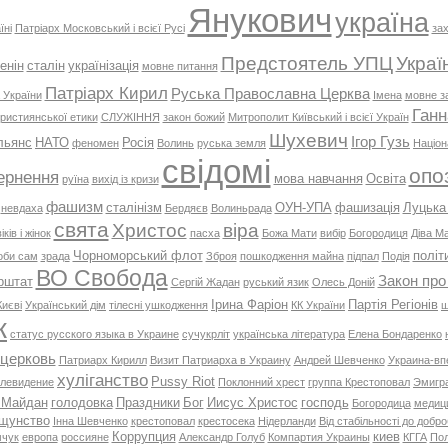
Янукович
україна
їні
Патріарх Московський і всієї Русі
зах
Предстоятель УПЦ
Украї
енін
сталін
українізація
мовне питання
Патріарх Кирил
Руська Православна Церква
 України
Імена
мовне з
Ганн
ристиянської етики
СЛУЖІННЯ
закон божий
Митрополит Київський і всієї Україн
Шухевич
Ігор Гузь
льянс
НАТО
Росія
феномен
Волинь
руська земля
Націон
свідомі
опо
ернення
мова навчання
Освіта
руїна
вихід із кризи
фашизм
сталінізм
ОУН-УПА
фашизація
Луцька
невдаха
Бердяєв
Волиньрада
свята
Христос
віра
ків і жінок
пасха
Божа Мати
вибір
Богородиця
Діва Ма
Чорноморський флот
політ
оби сам
зрада
Зброя
пошкодження майна
підпал
Подія
ВО Свобода
Закон про
рштат
Сергій Жадан
руський язик
Олесь Доній
Ірина Фаріон
Партія Регіонів
Києві
Український дім
тілесні ушкодження
КК України
ш
к
статус русского языка в Украине
сучукрліт
українська література
Елена Бондаренко
 церковь
Патриарх Кирилл
Визит Патриарха в Украину
Андрей Шевченко
Украина-вп
хуліганство
Pussy Riot
левидение
Поклонний хрест
группа Крестоповал
Эмигр
 Майдан
голодовка
Праздники
Бог
Иисус Христос
господь
Богородица
медиц
щунство
Інна Шевченко
крестоповал
крестосека
Нідерланди
Від стабільності до добр
Коррупция
киев
мчук
европа
россияне
Александр Голуб
Компартия Украины
КГГА
Пол