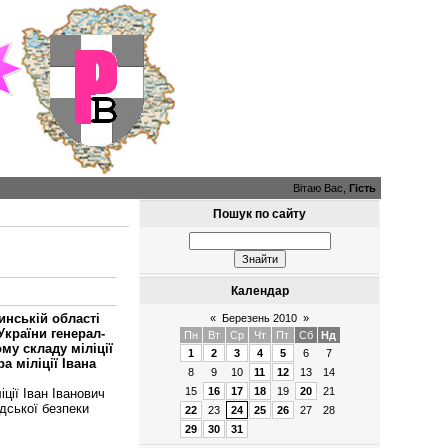
Вітаю Вас,
Гість
Пошук по сайту
Календар
инській області
«
Березень 2010
»
України генерал-
Пн
Вт
Ср
Чт
Пт
Сб
Нд
му складу міліції
1
2
3
4
5
6
7
а міліції Івана
8
9
10
11
12
13
14
15
16
17
18
19
20
21
ції Іван Іванович
дської безпеки
22
23
24
25
26
27
28
29
30
31